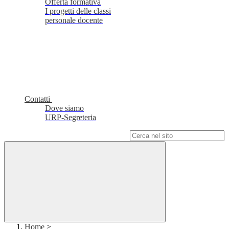
Offerta formativa
I progetti delle classi
personale docente
Contatti
Dove siamo
URP-Segreteria
Campo di ricerca per le pagine del sito
Home
>