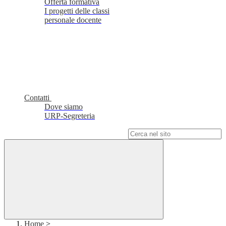
Offerta formativa
I progetti delle classi
personale docente
Contatti
Dove siamo
URP-Segreteria
Campo di ricerca per le pagine del sito
Home
>