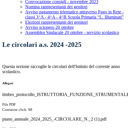
Convocazione consigli - novembre 2023
Nomina rappresentanti dei genitori
Avviso pagamento telematico attraverso Pago in Rete -
classi 3^A - 4^A - 4^B Scuola Primaria “L. Illuminati”
Elezioni rappresentanti dei genitori
Avviso sciopero 20 ottobre
Assemblea Sindacale 20 ottobre - servizio scolastico
Le circolari a.s. 2024 -2025
Questa sezione raccoglie le circolari dell'Istituto del corrente anno
scolastico.
Allegati
timbro_protocollo_ISTRUTTORIA_FUNZIONE_STRUMENTALE_
File PDF
Contatore click: 98
piano_annuale_2024_2025_-CIRCOLARE_N._2 (1).pdf