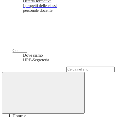
Offerta formativa
I progetti delle classi
personale docente
Contatti
Dove siamo
URP-Segreteria
Campo di ricerca per le pagine del sito
Home
>