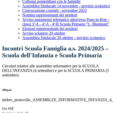
Colloqui pomeridiani con le famiglie
Assemblea Sindacale 14 novembre - servizio scolastico
Convocazione consigli - novembre 2023
Nomina rappresentanti dei genitori
Avviso pagamento telematico attraverso Pago in Rete -
classi 3^A - 4^A - 4^B Scuola Primaria “L. Illuminati”
Elezioni rappresentanti dei genitori
Avviso sciopero 20 ottobre
Assemblea Sindacale 20 ottobre - servizio scolastico
Incontri Scuola Famiglia a.s. 2024/2025 –
Scuola dell'Infanzia e Scuola Primaria
Circolari relative alle assemblee informative per la SCUOLA
DELL'INFANZIA (4 settembre) e per la SCUOLA PRIMARIA (5
settembre).
Allegati
timbro_protocollo_ASSEMBLEE_INFORMATIVE_INFANZIA_4
File PDF