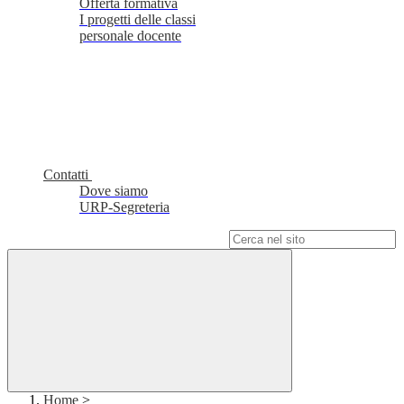
Offerta formativa
I progetti delle classi
personale docente
Contatti
Dove siamo
URP-Segreteria
Campo di ricerca per le pagine del sito
Home
>