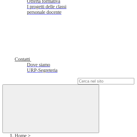
Offerta formativa
I progetti delle classi
personale docente
Contatti
Dove siamo
URP-Segreteria
Campo di ricerca per le pagine del sito
Home
>