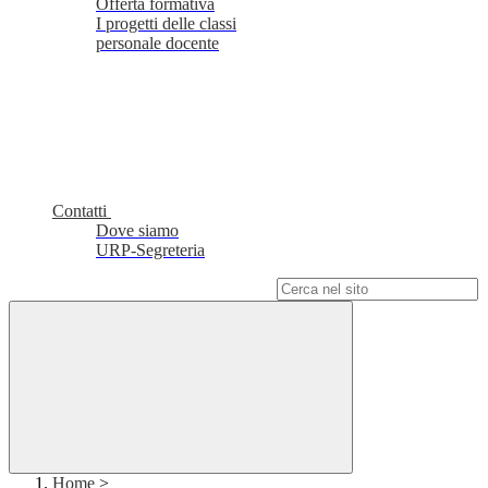
Offerta formativa
I progetti delle classi
personale docente
Contatti
Dove siamo
URP-Segreteria
Campo di ricerca per le pagine del sito
Home
>