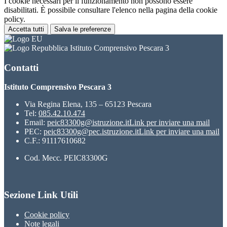
I cookie necessari per il funzionamento non possono essere
disabilitati. È possibile consultare l'elenco nella pagina della cookie
policy.
Accetta tutti
Salva le preferenze
Istituto Comprensivo Pescara 3
Contatti
Istituto Comprensivo Pescara 3
Via Regina Elena, 135 – 65123 Pescara
Tel:
085.42.10.474
Email:
peic83300g@istruzione.it
Link per inviare una mail
PEC:
peic83300g@pec.istruzione.it
Link per inviare una mail
C.F.: 91117610682
Cod. Mecc. PEIC83300G
Sezione Link Utili
Cookie policy
Note legali