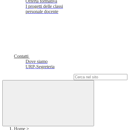
Offerta formativa
I progetti delle classi
personale docente
Contatti
Dove siamo
URP-Segreteria
Campo di ricerca per le pagine del sito
Home
>