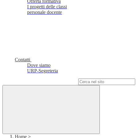
Offerta formativa
I progetti delle classi
personale docente
Contatti
Dove siamo
URP-Segreteria
Campo di ricerca per le pagine del sito
Home
>