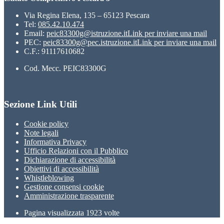
Via Regina Elena, 135 – 65123 Pescara
Tel:
085.42.10.474
Email:
peic83300g@istruzione.it
Link per inviare una mail
PEC:
peic83300g@pec.istruzione.it
Link per inviare una mail
C.F.: 91117610682
Cod. Mecc. PEIC83300G
Sezione Link Utili
Cookie policy
Note legali
Informativa Privacy
Ufficio Relazioni con il Pubblico
Dichiarazione di accessibilità
Obiettivi di accessibilità
Whistleblowing
Gestione consensi cookie
Amministrazione trasparente
Pagina visualizzata
1923
volte