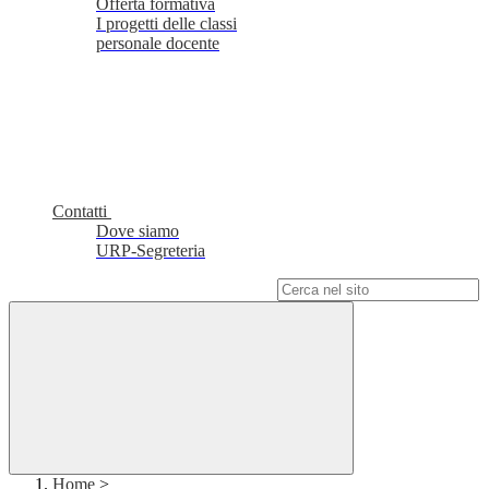
Offerta formativa
I progetti delle classi
personale docente
Contatti
Dove siamo
URP-Segreteria
Campo di ricerca per le pagine del sito
Home
>