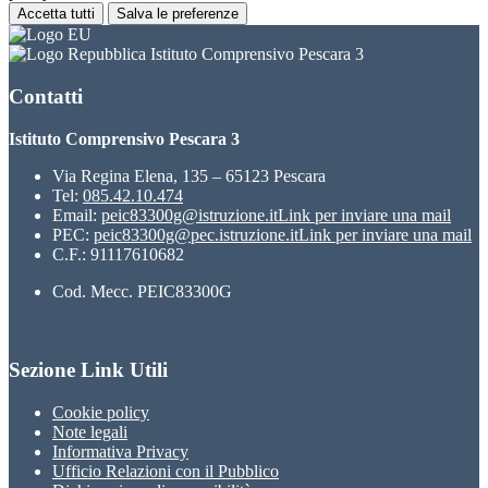
Accetta tutti
Salva le preferenze
Istituto Comprensivo Pescara 3
Contatti
Istituto Comprensivo Pescara 3
Via Regina Elena, 135 – 65123 Pescara
Tel:
085.42.10.474
Email:
peic83300g@istruzione.it
Link per inviare una mail
PEC:
peic83300g@pec.istruzione.it
Link per inviare una mail
C.F.: 91117610682
Cod. Mecc. PEIC83300G
Sezione Link Utili
Cookie policy
Note legali
Informativa Privacy
Ufficio Relazioni con il Pubblico