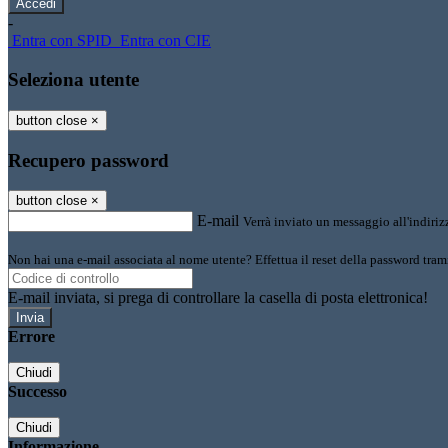
-
Entra con SPID
Entra con CIE
Seleziona utente
button close
×
Recupero password
button close
×
E-mail
Verrà inviato un messaggio all'indirizz
Non hai una e-mail associata al nome utente? Effettua il reset della password tram
E-mail inviata, si prega di controllare la casella di posta elettronica!
Errore
Chiudi
Successo
Chiudi
Informazione