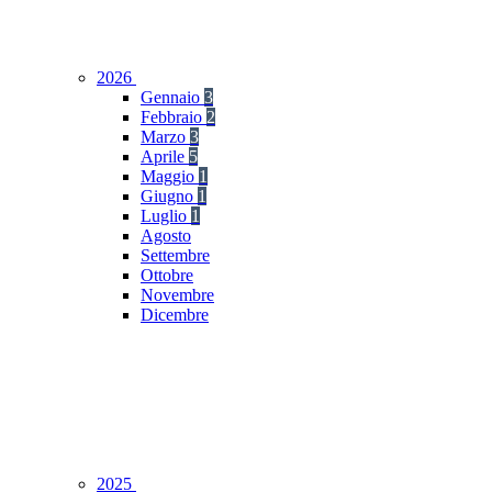
2026
Gennaio
3
Febbraio
2
Marzo
3
Aprile
5
Maggio
1
Giugno
1
Luglio
1
Agosto
Settembre
Ottobre
Novembre
Dicembre
2025