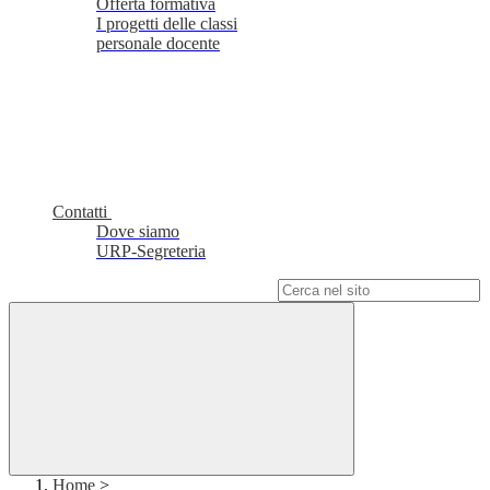
Offerta formativa
I progetti delle classi
personale docente
Contatti
Dove siamo
URP-Segreteria
Campo di ricerca per le pagine del sito
Home
>