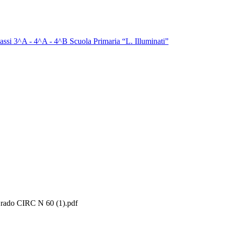
assi 3^A - 4^A - 4^B Scuola Primaria “L. Illuminati”
 Grado CIRC N 60 (1).pdf