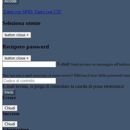
-
Entra con SPID
Entra con CIE
Seleziona utente
button close
×
Recupero password
button close
×
E-mail
Verrà inviato un messaggio all'indirizz
Non hai una e-mail associata al nome utente? Effettua il reset della password tram
E-mail inviata, si prega di controllare la casella di posta elettronica!
Errore
Chiudi
Successo
Chiudi
Informazione