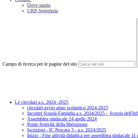
Dove siamo
URP-Segreteria
Campo di ricerca per le pagine del sito
Le circolari a.s. 2024 -2025
circolari avvio anno scolastico 2024-2025
Incontri Scuola Famiglia a.s. 2024/2025 – Scuola dell'In
Assemblea sindacale 24 aprile 2024
Ponte festività della liberazione
Iscrizioni - IC Pescara 3 - a.s. 2024/2025
Inizio - Fine attività didattica per assemblea sindacale 1