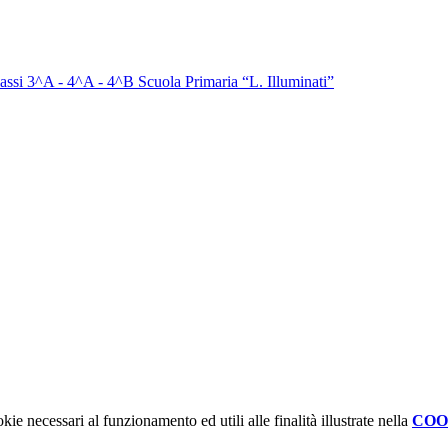
assi 3^A - 4^A - 4^B Scuola Primaria “L. Illuminati”
kie necessari al funzionamento ed utili alle finalità illustrate nella
COO