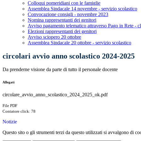
Colloqui pomeridiani con le famiglie
Assemblea Sindacale 14 novembre - servizio scolastico
Convocazione consigli - novembre 2023
Nomina rappresentanti dei genitori
Avviso pagamento telematico attraverso Pago in Rete - cl
Elezioni rappresentanti dei genitori
Avviso sciopero 20 ottobre
Assemblea Sindacale 20 ottobre - servizio scolastico
circolari avvio anno scolastico 2024-2025
Da prenderne visione da parte di tutto il personale docente
Allegati
circolare_avvio_anno_scolastico_2024_2025_ok.pdf
File PDF
Contatore click: 78
Notizie
Questo sito o gli strumenti terzi da questo utilizzati si avvalgono di coo