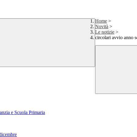
Home
>
Novità
>
Le notizie
>
circolari avvio anno 
fanzia e Scuola Primaria
1 dicembre