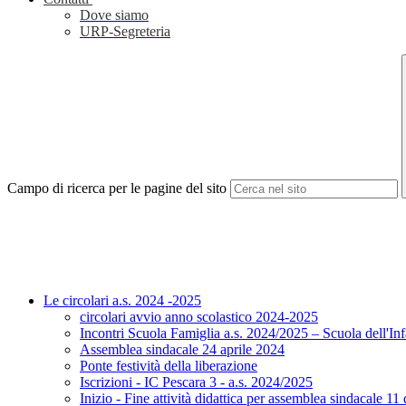
Dove siamo
URP-Segreteria
Campo di ricerca per le pagine del sito
Le circolari a.s. 2024 -2025
circolari avvio anno scolastico 2024-2025
Incontri Scuola Famiglia a.s. 2024/2025 – Scuola dell'In
Assemblea sindacale 24 aprile 2024
Ponte festività della liberazione
Iscrizioni - IC Pescara 3 - a.s. 2024/2025
Inizio - Fine attività didattica per assemblea sindacale 1