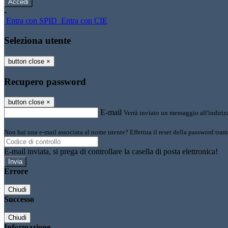
-
Entra con SPID
Entra con CIE
Seleziona utente
button close
×
Recupero password
button close
×
E-mail
Verrà inviato un messaggio all'indirizz
Non hai una e-mail associata al nome utente? Effettua il reset della password tram
E-mail inviata, si prega di controllare la casella di posta elettronica!
Errore
Chiudi
Successo
Chiudi
Informazione