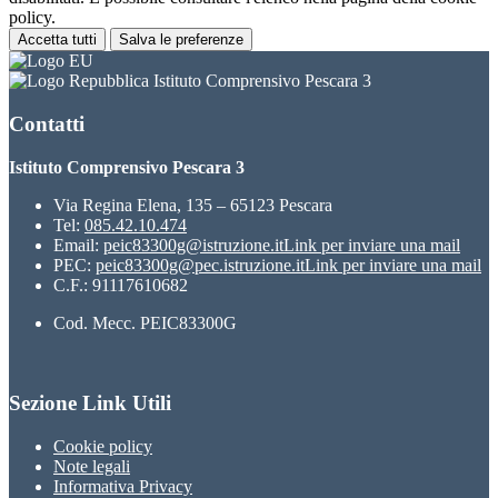
policy.
Accetta tutti
Salva le preferenze
Istituto Comprensivo Pescara 3
Contatti
Istituto Comprensivo Pescara 3
Via Regina Elena, 135 – 65123 Pescara
Tel:
085.42.10.474
Email:
peic83300g@istruzione.it
Link per inviare una mail
PEC:
peic83300g@pec.istruzione.it
Link per inviare una mail
C.F.: 91117610682
Cod. Mecc. PEIC83300G
Sezione Link Utili
Cookie policy
Note legali
Informativa Privacy