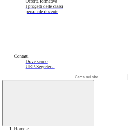
Offerta formativa
I progetti delle classi
personale docente
Contatti
Dove siamo
URP-Segreteria
Campo di ricerca per le pagine del sito
Home
>