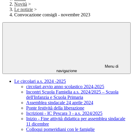
Novità
>
Le notizie
>
Convocazione consigli - novembre 2023
Menu di
navigazione
Le circolari a.s. 2024 -2025
circolari avvio anno scolastico 2024-2025
Incontri Scuola Famiglia a.s. 2024/2025 – Scuola
dell'Infanzia e Scuola Primaria
Assemblea sindacale 24 aprile 2024
Ponte festività della liberazione
Iscrizioni - IC Pescara 3 - a.s. 2024/2025
Inizio - Fine attività didattica per assemblea sindacale
11 dicembre
Colloqui pomeridiani con le famiglie