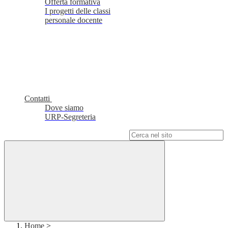
Offerta formativa
I progetti delle classi
personale docente
Contatti
Dove siamo
URP-Segreteria
Campo di ricerca per le pagine del sito
Home
>