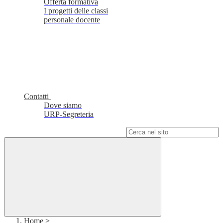
Offerta formativa
I progetti delle classi
personale docente
Contatti
Dove siamo
URP-Segreteria
Campo di ricerca per le pagine del sito
Home
>