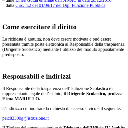
– dalle
Linee Guida emanate dall’ANAC in data 28/12/2016
– dalla
Circ. n.2 del 01/09/17 del Dip. Funzione Pubblica
.
Come esercitare il diritto
La richiesta è gratuita, non deve essere motivata e può essere
presentata tramite posta elettronica al Responsabile della trasparenza
(Dirigente Scolastico) mediante l’utilizzo del modulo appositamente
predisposto.
Responsabili e indirizzi
Il Responsabile della trasparenza dell’Istituzione Scolastica è il
rappresentante legale dell’Istituto, il
Dirigente Scolastico, prof.ssa
Elena MARULLO.
L’indirizzo cui inoltrare la richiesta di accesso civico è il seguente:
peic83300g@istruzione.it
Il Titolare del potere sostitutivo è
:
Dirigente dell’Ufficio IV Ambito