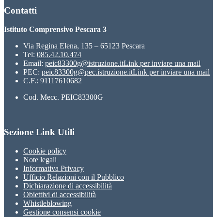
Contatti
Istituto Comprensivo Pescara 3
Via Regina Elena, 135 – 65123 Pescara
Tel:
085.42.10.474
Email:
peic83300g@istruzione.it
Link per inviare una mail
PEC:
peic83300g@pec.istruzione.it
Link per inviare una mail
C.F.: 91117610682
Cod. Mecc. PEIC83300G
Sezione Link Utili
Cookie policy
Note legali
Informativa Privacy
Ufficio Relazioni con il Pubblico
Dichiarazione di accessibilità
Obiettivi di accessibilità
Whistleblowing
Gestione consensi cookie