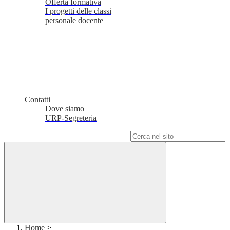
Offerta formativa
I progetti delle classi
personale docente
Contatti
Dove siamo
URP-Segreteria
Campo di ricerca per le pagine del sito
Home
>