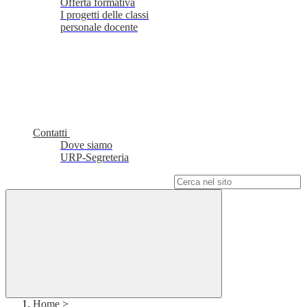
Offerta formativa
I progetti delle classi
personale docente
Contatti
Dove siamo
URP-Segreteria
Campo di ricerca per le pagine del sito
Home
>