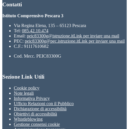
Contatti
Istituto Comprensivo Pescara 3
Via Regina Elena, 135 – 65123 Pescara
Tel:
085.42.10.474
Email:
peic83300g@istruzione.it
Link per inviare una mail
PEC:
peic83300g@pec.istruzione.it
Link per inviare una mail
C.F.: 91117610682
Cod. Mecc. PEIC83300G
Sezione Link Utili
Cookie policy
Note legali
Informativa Privacy
Ufficio Relazioni con il Pubblico
Dichiarazione di accessibilità
Obiettivi di accessibilità
Whistleblowing
Gestione consensi cookie