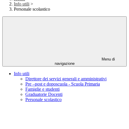
Info utili
>
Personale scolastico
Menu di
navigazione
Info utili
Direttore dei servizi generali e amministrativi
Pre –post e doposcuola - Scuola Primaria
Famiglie e studenti
Graduatorie Docenti
Personale scolastico