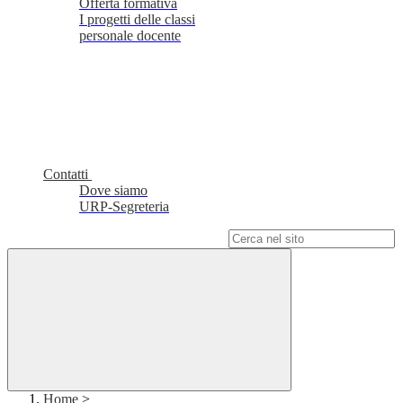
Offerta formativa
I progetti delle classi
personale docente
Contatti
Dove siamo
URP-Segreteria
Campo di ricerca per le pagine del sito
Home
>