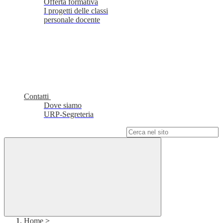
Offerta formativa
I progetti delle classi
personale docente
Contatti
Dove siamo
URP-Segreteria
Campo di ricerca per le pagine del sito
Home
>