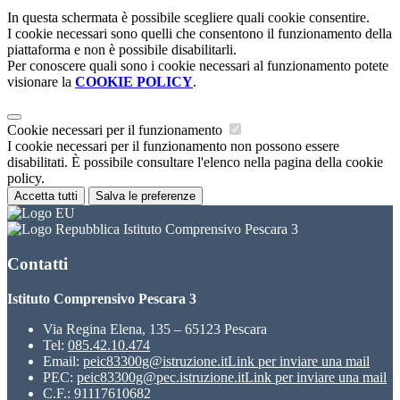
In questa schermata è possibile scegliere quali cookie consentire.
I cookie necessari sono quelli che consentono il funzionamento della
piattaforma e non è possibile disabilitarli.
Per conoscere quali sono i cookie necessari al funzionamento potete
visionare la
COOKIE POLICY
.
Cookie necessari per il funzionamento
I cookie necessari per il funzionamento non possono essere
disabilitati. È possibile consultare l'elenco nella pagina della cookie
policy.
Accetta tutti
Salva le preferenze
Istituto Comprensivo Pescara 3
Contatti
Istituto Comprensivo Pescara 3
Via Regina Elena, 135 – 65123 Pescara
Tel:
085.42.10.474
Email:
peic83300g@istruzione.it
Link per inviare una mail
PEC:
peic83300g@pec.istruzione.it
Link per inviare una mail
C.F.: 91117610682