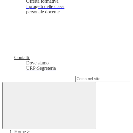
Offerta formativa
I progetti delle classi
personale docente
Contatti
Dove siamo
URP-Segreteria
Campo di ricerca per le pagine del sito
Home
>