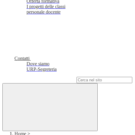
Offerta formativa
I progetti delle classi
personale docente
Contatti
Dove siamo
URP-Segreteria
Campo di ricerca per le pagine del sito
Home
>