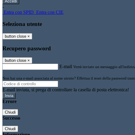
-
Entra con SPID
Entra con CIE
Seleziona utente
button close
×
Recupero password
button close
×
E-mail
Verrà inviato un messaggio all'indirizz
Non hai una e-mail associata al nome utente? Effettua il reset della password tram
E-mail inviata, si prega di controllare la casella di posta elettronica!
Errore
Chiudi
Successo
Chiudi
Informazione