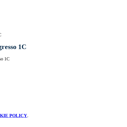
C
ngresso 1C
so 1C
KIE POLICY
.