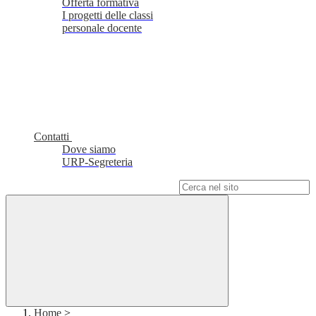
Offerta formativa
I progetti delle classi
personale docente
Contatti
Dove siamo
URP-Segreteria
Campo di ricerca per le pagine del sito
Home
>