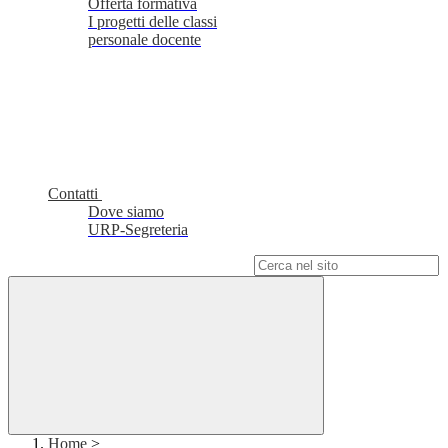
Offerta formativa
I progetti delle classi
personale docente
Contatti
Dove siamo
URP-Segreteria
Campo di ricerca per le pagine del sito
Home
>