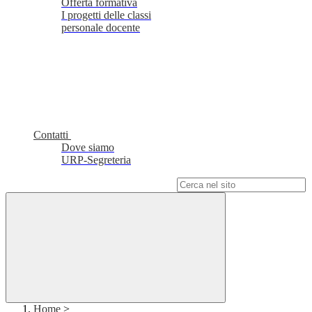
Offerta formativa
I progetti delle classi
personale docente
Contatti
Dove siamo
URP-Segreteria
Campo di ricerca per le pagine del sito
Home
>