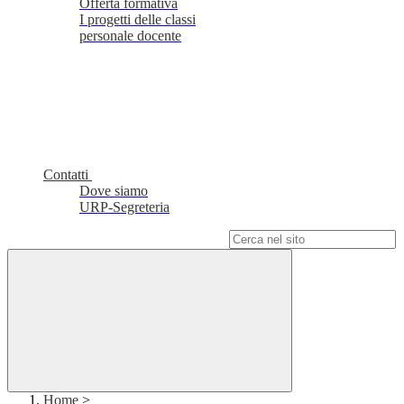
Offerta formativa
I progetti delle classi
personale docente
Contatti
Dove siamo
URP-Segreteria
Campo di ricerca per le pagine del sito
Home
>