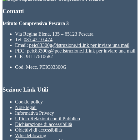
Contatti
Istituto Comprensivo Pescara 3
Via Regina Elena, 135 – 65123 Pescara
Tel:
085.42.10.474
Email:
peic83300g@istruzione.it
Link per inviare una mail
PEC:
peic83300g@pec.istruzione.it
Link per inviare una mail
C.F.: 91117610682
Cod. Mecc. PEIC83300G
Sezione Link Utili
Cookie policy
Note legali
Informativa Privacy
Ufficio Relazioni con il Pubblico
Dichiarazione di accessibilità
Obiettivi di accessibilità
Whistleblowing