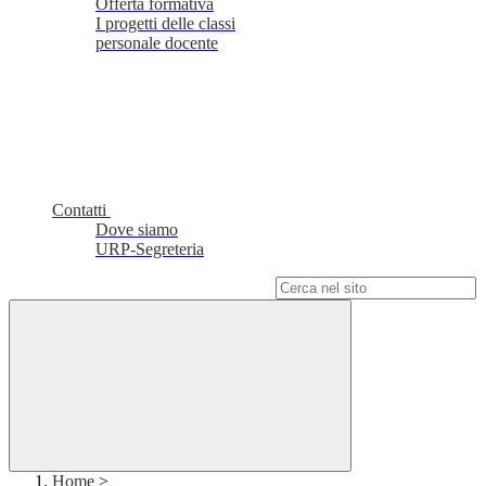
Offerta formativa
I progetti delle classi
personale docente
Contatti
Dove siamo
URP-Segreteria
Campo di ricerca per le pagine del sito
Home
>