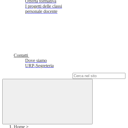
Offerta formativa
I progetti delle classi
personale docente
Contatti
Dove siamo
URP-Segreteria
Campo di ricerca per le pagine del sito
Home
>