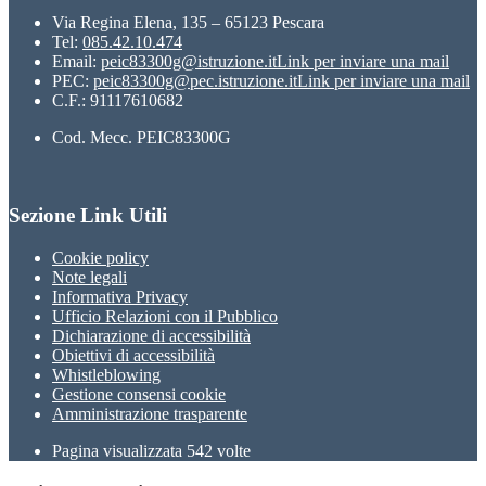
Via Regina Elena, 135 – 65123 Pescara
Tel:
085.42.10.474
Email:
peic83300g@istruzione.it
Link per inviare una mail
PEC:
peic83300g@pec.istruzione.it
Link per inviare una mail
C.F.: 91117610682
Cod. Mecc. PEIC83300G
Sezione Link Utili
Cookie policy
Note legali
Informativa Privacy
Ufficio Relazioni con il Pubblico
Dichiarazione di accessibilità
Obiettivi di accessibilità
Whistleblowing
Gestione consensi cookie
Amministrazione trasparente
Pagina visualizzata
542
volte