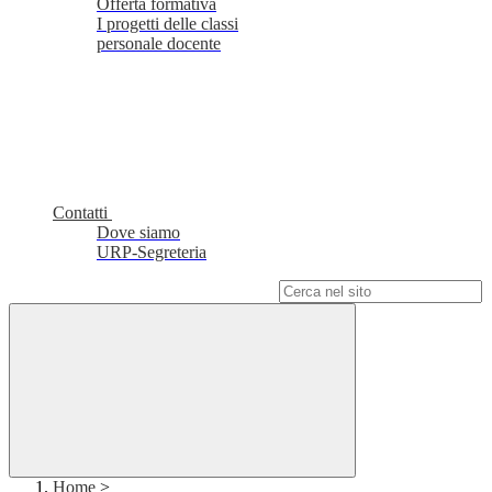
Offerta formativa
I progetti delle classi
personale docente
Contatti
Dove siamo
URP-Segreteria
Campo di ricerca per le pagine del sito
Home
>