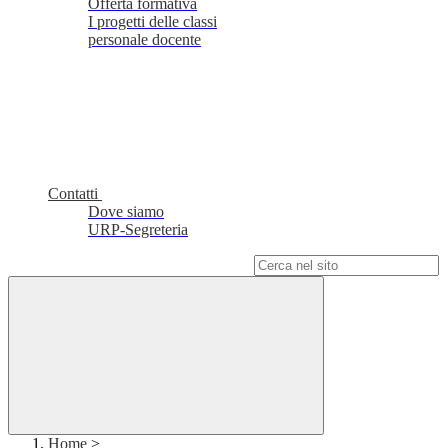
Offerta formativa
I progetti delle classi
personale docente
Contatti
Dove siamo
URP-Segreteria
Campo di ricerca per le pagine del sito
Home
>