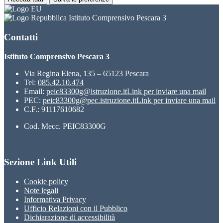
Istituto Comprensivo Pescara 3
Contatti
Istituto Comprensivo Pescara 3
Via Regina Elena, 135 – 65123 Pescara
Tel:
085.42.10.474
Email:
peic83300g@istruzione.it
Link per inviare una mail
PEC:
peic83300g@pec.istruzione.it
Link per inviare una mail
C.F.: 91117610682
Cod. Mecc. PEIC83300G
Sezione Link Utili
Cookie policy
Note legali
Informativa Privacy
Ufficio Relazioni con il Pubblico
Dichiarazione di accessibilità