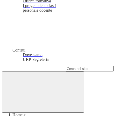
Offerta formativa
I progetti delle classi
personale docente
Contatti
Dove siamo
URP-Segreteria
Campo di ricerca per le pagine del sito
Home
>