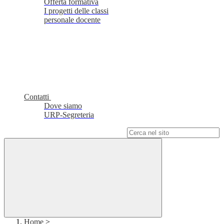
Offerta formativa
I progetti delle classi
personale docente
Contatti
Dove siamo
URP-Segreteria
Campo di ricerca per le pagine del sito
Home
>