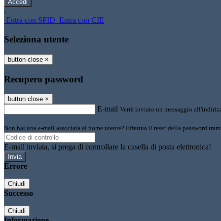
-
Entra con SPID
Entra con CIE
Seleziona utente
button close
×
Recupero password
button close
×
E-mail
Verrà inviato un messaggio all'indirizz
Non hai una e-mail associata al nome utente? Effettua il reset della password tram
E-mail inviata, si prega di controllare la casella di posta elettronica!
Errore
Chiudi
Successo
Chiudi
Informazione