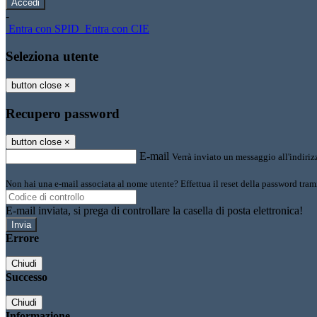
-
Entra con SPID
Entra con CIE
Seleziona utente
button close
×
Recupero password
button close
×
E-mail
Verrà inviato un messaggio all'indirizz
Non hai una e-mail associata al nome utente? Effettua il reset della password tram
E-mail inviata, si prega di controllare la casella di posta elettronica!
Errore
Chiudi
Successo
Chiudi
Informazione