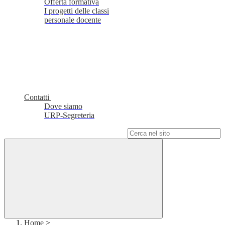
Offerta formativa
I progetti delle classi
personale docente
Contatti
Dove siamo
URP-Segreteria
Campo di ricerca per le pagine del sito
Home
>