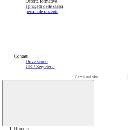
Offerta formativa
I progetti delle classi
personale docente
Contatti
Dove siamo
URP-Segreteria
Campo di ricerca per le pagine del sito
Home
>