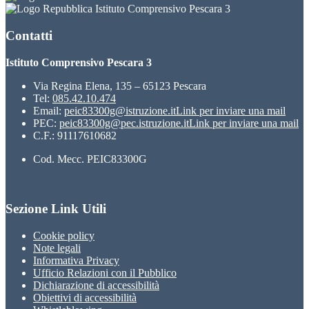
Istituto Comprensivo Pescara 3
Contatti
Istituto Comprensivo Pescara 3
Via Regina Elena, 135 – 65123 Pescara
Tel:
085.42.10.474
Email:
peic83300g@istruzione.it
Link per inviare una mail
PEC:
peic83300g@pec.istruzione.it
Link per inviare una mail
C.F.: 91117610682
Cod. Mecc. PEIC83300G
Sezione Link Utili
Cookie policy
Note legali
Informativa Privacy
Ufficio Relazioni con il Pubblico
Dichiarazione di accessibilità
Obiettivi di accessibilità