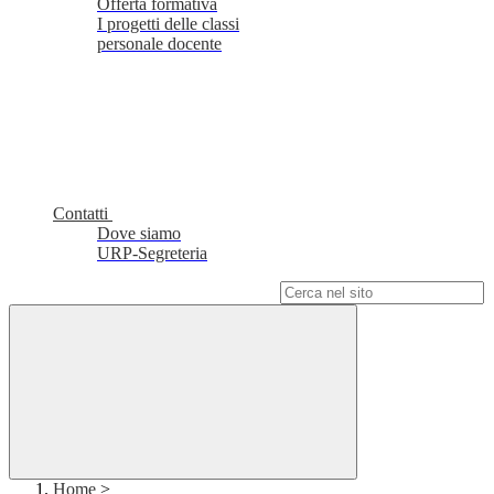
Offerta formativa
I progetti delle classi
personale docente
Contatti
Dove siamo
URP-Segreteria
Campo di ricerca per le pagine del sito
Home
>